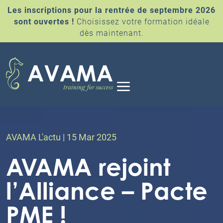
Les inscriptions pour la rentrée de septembre 2026
sont ouvertes !
Choisissez votre formation idéale
dès maintenant.
a
AVAMA L'actu | 15 Mar 2025
AVAMA rejoint
l’Alliance – Pacte
PME !