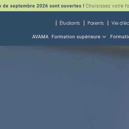
ée de septembre 2026 sont ouvertes !
Choisissez votre f
K
K
K
Étudiants
Parents
Vie d'éc
3
AVAMA
Formation supérieure
Formati