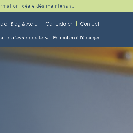
ormation idéale dès maintenant.
K
K
ole : Blog & Actu
Candidater
Contact
3
on professionnelle
Formation à l'étranger